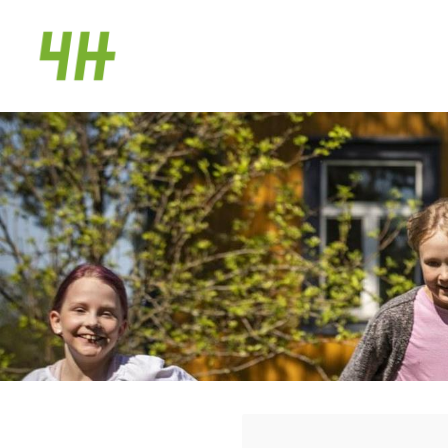
Siirry
sivun
Pudasjärven 4H-yhdistys
sisältöön