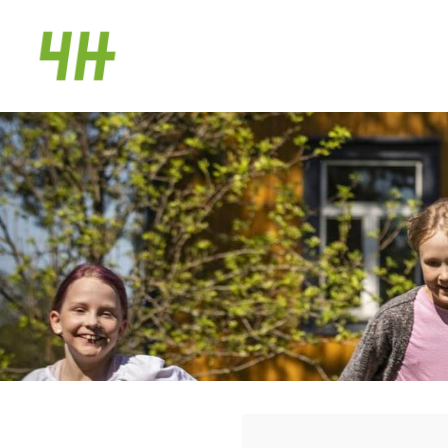
Siirry
sivun
Pudasjärven 4H-yhdistys
sisältöön